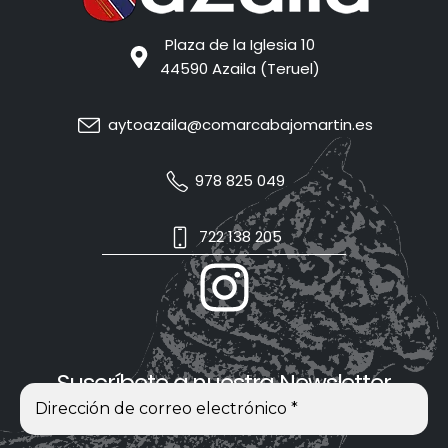
Plaza de la Iglesia 10
44590 Azaila (Teruel)
aytoazaila@comarcabajomartin.es
978 825 049
722 138 205
Suscríbete a nuestra Newsletter