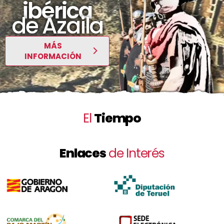
ibérica
de Azaila
MÁS
INFORMACIÓN
El
Tiempo
Enlaces
de Interés