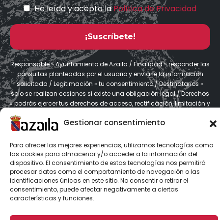
He leído y acepto la
Política de Privacidad
Responsable » Ayuntamiento de Azaila / Finalidad » responder las
consultas planteadas por el usuario y enviarle la información
solicitada / Legitimación » tu consentimiento / Destinatarios »
solo se realizan cesiones si existe una obligación legal / Derechos
» podrás ejercer tus derechos de acceso, rectificación, limitación y
suprimir los datos como se indica en la
Política de Privacidad
.
Gestionar consentimiento
Para ofrecer las mejores experiencias, utilizamos tecnologías como
© 2025. Ayuntamiento de Azaila | Diseño Web
Estudio Digital MC
las cookies para almacenar y/o acceder a la información del
Clic
dispositivo. El consentimiento de estas tecnologías nos permitirá
procesar datos como el comportamiento de navegación o las
Política de Privacidad
|
Política de Cookies
identificaciones únicas en este sitio. No consentir o retirar el
consentimiento, puede afectar negativamente a ciertas
características y funciones.