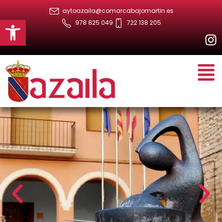
aytoazaila@comarcabajomartin.es
Abrir barra de herramientas
978 825 049
722 138 205